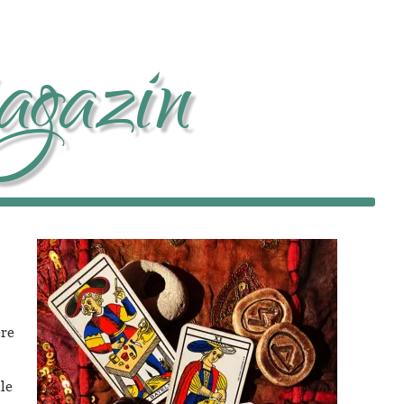
gazin
 
 
re 
le 