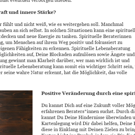
onst eventuell verborgen blieben.
aft und innere Stärke? 
 fühlt und nicht weiß, wie es weitergehen soll. Manchmal 
uben an sich selbst. In solchen Situationen kann eine spirituell
tdecken und neue Energie zu tanken. Spirituelle Beraterinnen 
g, um Menschen auf ihrem Weg positiv und fokussiert zu 
eigenen Fähigkeiten zu erkennen. Spirituelle Lebensberatung 
öglichkeiten auf, Deine Blockaden aufzulösen sowie Ängste und
tung gewinnt man Klarheit darüber, wer man wirklich ist und 
ituelle Lebensberatung kann somit ein wichtiger Schritt sein,
 seine wahre Natur erkennt, hat die Möglichkeit, das volle 
Positive Veränderung durch eine spiri
Du kannst Dich auf eine Zukunft voller Mög
erfahrenen Beraters*innen suchst. Durch di
kannst Du Deine Hindernisse überwinden u
Kartenlegung wird Dir dabei helfen, Deine 
diese in Einklang mit Deinen Zielen zu bri