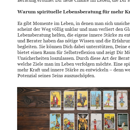
Beratung eröffnet Dir neue Chance im Leben, die Dir s
Warum spirituelle Lebensberatung für mehr Kr
Es gibt Momente im Leben, in denen man sich unsicher
scheint der Weg völlig unklar und man verliert den Gla
Lebensberatung helfen, die eigene innere Stärke zu en
und Berater haben das nötige Wissen und die Erfahrun
begleiten. Sie können Dich dabei unterstützen, Deine 
bietet einen Raum für Selbstreflexion und zeigt Dir M
Unsicherheiten loszulassen. Durch diese Art der Bera
welche Ziele man im Leben verfolgen möchte. Eine spir
mehr Kraft und innere Stärke zu entwickeln – denn wer
Potenzial seines Seins auszuschöpfen. 