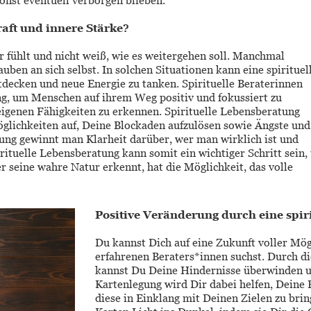
onst eventuell verborgen blieben.
aft und innere Stärke? 
 fühlt und nicht weiß, wie es weitergehen soll. Manchmal 
uben an sich selbst. In solchen Situationen kann eine spirituell
tdecken und neue Energie zu tanken. Spirituelle Beraterinnen 
g, um Menschen auf ihrem Weg positiv und fokussiert zu 
eigenen Fähigkeiten zu erkennen. Spirituelle Lebensberatung 
öglichkeiten auf, Deine Blockaden aufzulösen sowie Ängste und
tung gewinnt man Klarheit darüber, wer man wirklich ist und 
ituelle Lebensberatung kann somit ein wichtiger Schritt sein,
 seine wahre Natur erkennt, hat die Möglichkeit, das volle 
Positive Veränderung durch eine spiri
Du kannst Dich auf eine Zukunft voller Mög
erfahrenen Beraters*innen suchst. Durch di
kannst Du Deine Hindernisse überwinden u
Kartenlegung wird Dir dabei helfen, Deine 
diese in Einklang mit Deinen Zielen zu bri