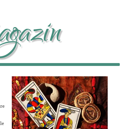
gazin
 
 
re 
le 