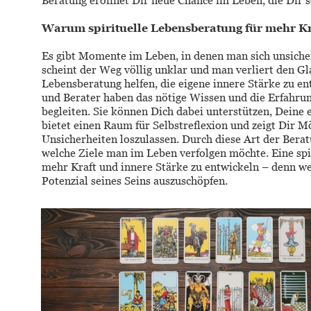
Beratung eröffnet Dir neue Chance im Leben, die Dir s
Warum spirituelle Lebensberatung für mehr Kr
Es gibt Momente im Leben, in denen man sich unsicher
scheint der Weg völlig unklar und man verliert den Gla
Lebensberatung helfen, die eigene innere Stärke zu en
und Berater haben das nötige Wissen und die Erfahrun
begleiten. Sie können Dich dabei unterstützen, Deine 
bietet einen Raum für Selbstreflexion und zeigt Dir M
Unsicherheiten loszulassen. Durch diese Art der Bera
welche Ziele man im Leben verfolgen möchte. Eine spir
mehr Kraft und innere Stärke zu entwickeln – denn wer
Potenzial seines Seins auszuschöpfen. 